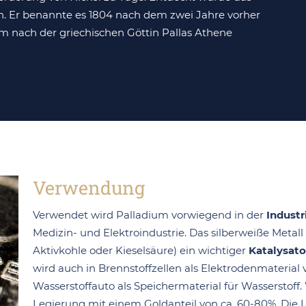
n. Er benannte es 1804 nach dem zwei Jahre vorher
um nach der griechischen Göttin Pallas Athene
Verwendung
Verwendet wird Palladium vorwiegend in der
Industr
Medizin- und Elektroindustrie. Das silberweiße Metall is
Aktivkohle oder Kieselsäure) ein wichtiger
Katalysato
wird auch in Brennstoffzellen als Elektrodenmateria
Wasserstoffauto als Speichermaterial für Wasserstoff.
Legierung mit einem Goldanteil von ca. 60-80%. Die 