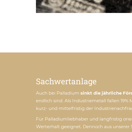
Sachwertanlage
Auch bei Palladium
sinkt die jährliche Fö
endlich sind. Als Industriemetall fallen 1
kurz- und mittelfristig der Industrienachfra
Für Palladiumliebhaber und langfristig ori
Werterhalt geeignet. Dennoch aus unserer 