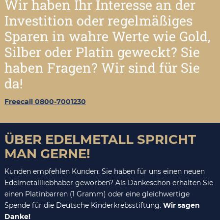
Wir haben Ihr Interesse an der
Investition oder regelmäßiges
Sparen in wahre Werte wie Gold,
Silber oder Platin geweckt? Sie
haben Fragen? Wir sind für Sie
da!
Freecall 0800-7001230
ÜBER EDELMETALL SPRICHT
MAN GERNE!
Kunden empfehlen Kunden: Sie haben für uns einen neuen
Edelmetallliebhaber geworben? Als Dankeschön erhalten Sie
einen Platinbarren (1 Gramm) oder eine gleichwertige
Spende für die Deutsche Kinderkrebsstiftung.
Wir sagen
Danke!