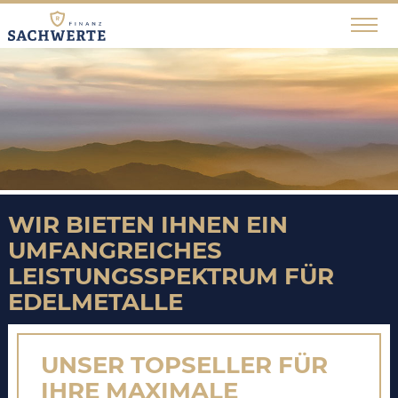
WIR BIETEN IHNEN EIN
UMFANGREICHES
LEISTUNGSSPEKTRUM FÜR
EDELMETALLE
UNSER TOPSELLER FÜR
IHRE MAXIMALE