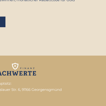
ptsitz:
slauer Str. 6, 91166 Georgensgmünd