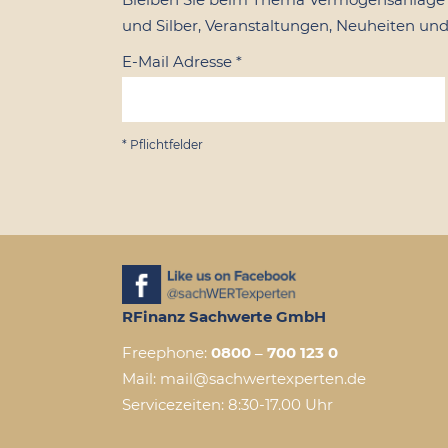
und Silber, Veranstaltungen, Neuheiten und
E-Mail Adresse
*
*
Pflichtfelder
RFinanz Sachwerte GmbH
Freephone:
0800 – 700 123 0
Mail: mail@sachwertexperten.de
Servicezeiten: 8:30-17.00 Uhr