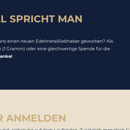
L SPRICHT MAN
ns einen neuen Edelmetallliebhaber geworben? Als
 (1 Gramm) oder eine gleichwertige Spende für die
anke!
R ANMELDEN
nd -sicherung auf dem Laufenden. Zusätzlich monatlich G