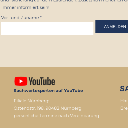
 immer informiert sein!
Vor- und Zuname
*
Sachwertexperten auf YouTube
Filiale Nürnberg:
Hau
Ostendstr. 198, 90482 Nürnberg
Bre
persönliche Termine nach Vereinbarung