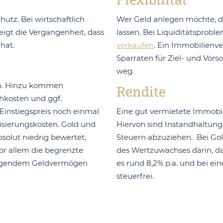
utz. Bei wirtschaftlich
Wer Geld anlegen möchte, da
eigt die Vergangenheit, dass
lassen. Bei Liquiditätspro
hat.
verkaufen
. Ein Immobilienve
Sparraten für Ziel- und Vors
weg.
ch. Hinzu kommen
Rendite
hkosten und ggf.
Einstiegspreis noch einmal
Eine gut vermietete Immobi
isierungskosten. Gold und
Hiervon sind Instandhaltung
bsolut niedrig bewertet,
Steuern abzuziehen. Bei Gol
or allem die begrenzte
des Wertzuwachses darin, das
eigendem Geldvermögen
es rund 8,2% p.a. und bei e
steuerfrei.